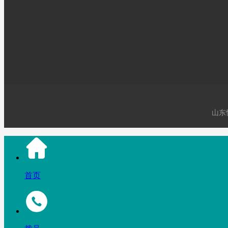
邮件：924691050@qq
地址：山东省东营市
山东
首页