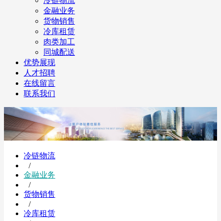
冷链物流
金融业务
货物销售
冷库租赁
肉类加工
同城配送
优势展现
人才招聘
在线留言
联系我们
冷链物流
/
金融业务
/
货物销售
/
冷库租赁