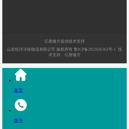
有近四十年的食品及冷链仓
储物流运营历史，是东营市
商贸重点流通企业之一，是东营地区的冷链仓储物流运营商。
亿唐微方提供技术支持
山东恒洋冷链物流有限公司
版权所有
鲁ICP备2021026362号-1
技
术支持：
亿唐微方
首页
拨号