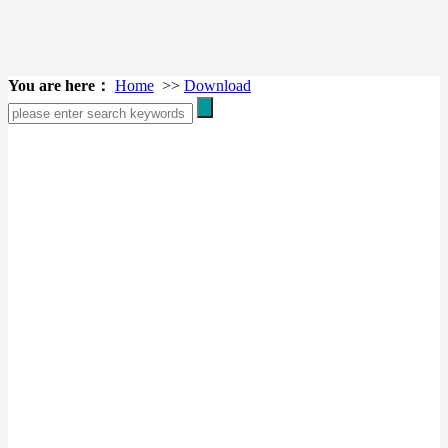
You are here：
Home
>>
Download
10k
2020-12-31
10k
2020-12-12
20k
2020-12-12