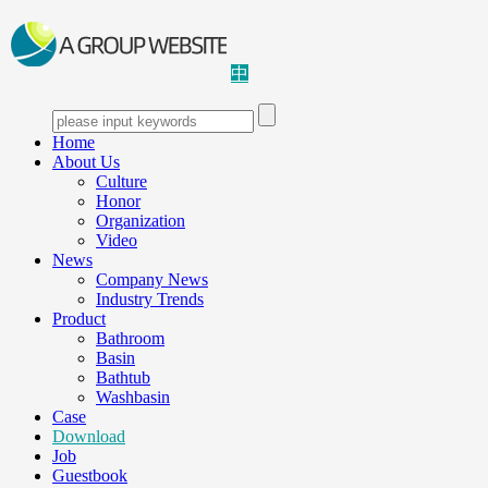
中
Home
About Us
Culture
Honor
Organization
Video
News
Company News
Industry Trends
Product
Bathroom
Basin
Bathtub
Washbasin
Case
Download
Job
Guestbook