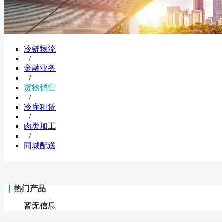
冷链物流
/
金融业务
/
货物销售
/
冷库租赁
/
肉类加工
/
同城配送
热门产品
暂无信息