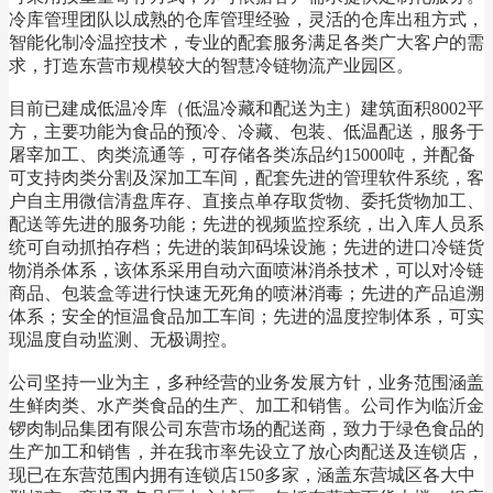
冷库管理团队以成熟的仓库管理经验，灵活的仓库出租方式，
智能化制冷温控技术，专业的配套服务满足各类广大客户的需
求，打造东营市规模较大的智慧冷链物流产业园区。
目前已建成低温冷库（低温冷藏和配送为主）建筑面积8002平
方，主要功能为食品的预冷、冷藏、包装、低温配送，服务于
屠宰加工、肉类流通等，可存储各类冻品约15000吨，并配备
可支持肉类分割及深加工车间，配套先进的管理软件系统，客
户自主用微信清盘库存、直接点单存取货物、委托货物加工、
配送等先进的服务功能；先进的视频监控系统，出入库人员系
统可自动抓拍存档；先进的装卸码垛设施；先进的进口冷链货
物消杀体系，该体系采用自动六面喷淋消杀技术，可以对冷链
商品、包装盒等进行快速无死角的喷淋消毒；先进的产品追溯
体系；安全的恒温食品加工车间；先进的温度控制体系，可实
现温度自动监测、无极调控。
公司坚持一业为主，多种经营的业务发展方针，业务范围涵盖
生鲜肉类、水产类食品的生产、加工和销售。公司作为临沂金
锣肉制品集团有限公司东营市场的配送商，致力于绿色食品的
生产加工和销售，并在我市率先设立了放心肉配送及连锁店，
现已在东营范围内拥有连锁店150多家，涵盖东营城区各大中