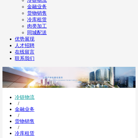
冷链物流
金融业务
货物销售
冷库租赁
肉类加工
同城配送
优势展现
人才招聘
在线留言
联系我们
冷链物流
/
金融业务
/
货物销售
/
冷库租赁