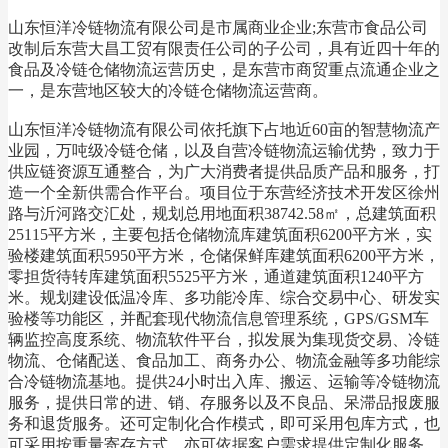
山东恒洋冷链物流有限公司是市属商业企业;东营市食品公司
改制后东营大昌工贸有限责任公司的子公司，具有近四十年的
食品及冷链仓储物流运营历史，是东营市商贸重点流通企业之
一，是东营地区较大的冷链仓储物流运营商。
山东恒洋冷链物流有限公司依托旗下占地近60亩的智慧物流产
业园，万吨级冷链仓储，以及自营冷链物流运输优势，致力于
供应链资源互通整合，为广大消费者提供品质产品和服务，打
造一个全新供需合作平台。项目位于东营经济技术开发区徐州
路与沂河路交汇处，规划总用地面积38742.58㎡，总建筑面积
25115平方米，主要包括仓储物流库建筑面积6200平方米，实
验楼建筑面积5950平方米，仓储保鲜库建筑面积6200平方米，
零担货待转库建筑面积5525平方米，通道建筑面积1240平方
米。规划建设低温冷库、多功能冷库、综合交易中心、研发实
验楼等功能区，并配套现代物流信息管理系统，GPS/GSM车
辆监控高度系统、物流软件平台，拟发展为集现货交易、冷链
物流、仓储配送、食品加工、商务办公、物流金融等多功能综
合冷链物流基地。提供24小时出入库、搬运、运输等冷链物流
服务，提供日常的进、销、存服务以及不良品、呆滞品报废服
务和退货服务。还可定制化合作模式，即可采用包库方式，也
可采用按重量寄存方式，亦可依据客户需求提供定制化服务。