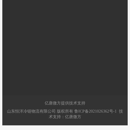
关于我们
新闻资讯
我们的业务
联系我们
山东恒洋冷链物流有限公司
是市属商业企业—东营市食
品公司改制后东营大昌工贸
有限责任公司的子公司，具
有近四十年的食品及冷链仓
储物流运营历史，是东营市
商贸重点流通企业之一，是东营地区的冷链仓储物流运营商。
亿唐微方提供技术支持
山东恒洋冷链物流有限公司
版权所有
鲁ICP备2021026362号-1
技
术支持：
亿唐微方